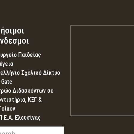
ήσιμοι
νδεσμοι
υργείο Παιδείας
ύγεια
ελλήνιο Σχολικό Δίκτυο
 Gate
ρώο Διδασκόντων σε
ντιστήρια, ΚΞΓ &
΄οίκον
Π.Ε.Α. Ελευσίνας