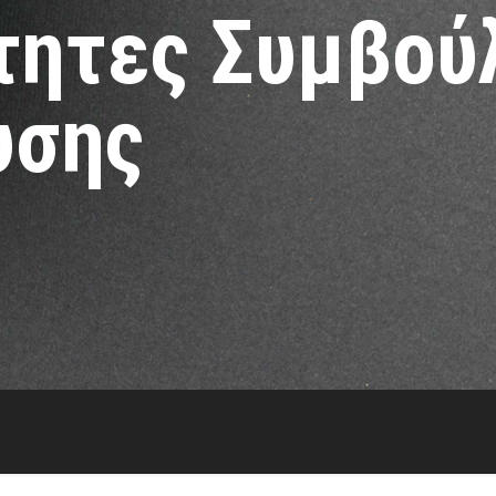
τητες Συμβού
υσης