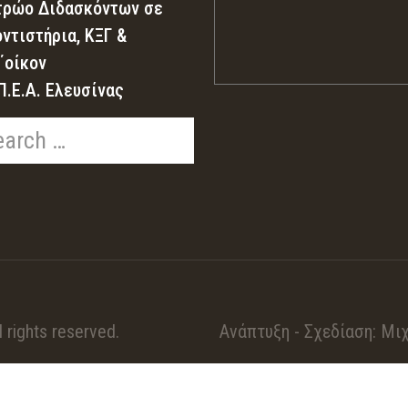
ρώο Διδασκόντων σε
ντιστήρια, ΚΞΓ &
΄οίκον
Π.Ε.Α. Ελευσίνας
. All rights reserved. Ανάπτυξη - Σχεδίαση: Μιχ