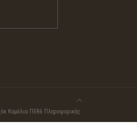
όκ Καμέλια ΠΕ86 Πληροφορικής