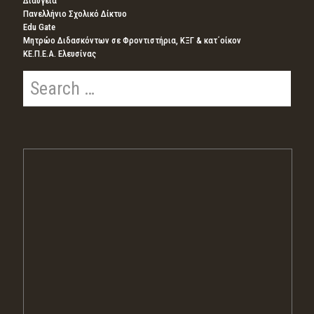
Διαύγεια
Πανελλήνιο Σχολικό Δίκτυο
Edu Gate
Μητρώο Διδασκόντων σε Φροντιστήρια, ΚΞΓ & κατ΄οίκον
ΚΕ.Π.Ε.Α. Ελευσίνας