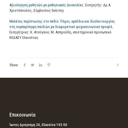
Αξιολόγηση μαθητών με μαθησιακές Δυσκολίες.
Εισηγητής: Δρ Α.
Χριστόπουλος, Σύμβουλος Εκπ/σης
Μελέτες περίπτωσης στο πεδίο: Πόροι, εμπόδια και δυσλειτουργίες
στη συμπερίληψη παιδιών με διαφορετικό ψυχοκοινωνικό προφίλ.
Εισηγήτριες: Κ. Ατσόγλου, Μ. Ασπρούδη, επιστημονικό προσωπικό
ΚΕΔΑΣΥ Ελευσίνας
Share
0
Επικοινωνία
Ίωνος Δραγούμη 24, Ελευσίνα 192 00