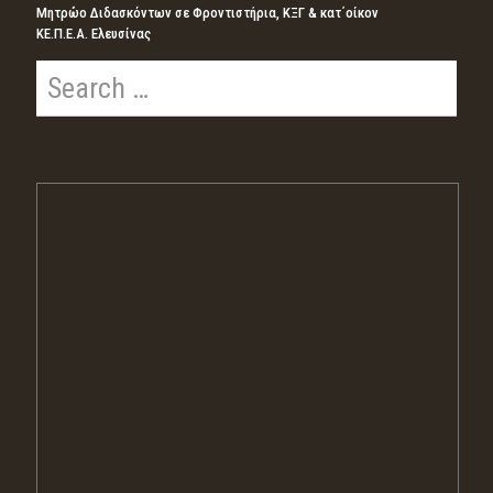
Μητρώο Διδασκόντων σε Φροντιστήρια, ΚΞΓ & κατ΄οίκον
ΚΕ.Π.Ε.Α. Ελευσίνας