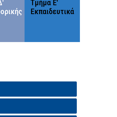
Δ'
Τμήμα Ε'
ορικής
Εκπαιδευτικά