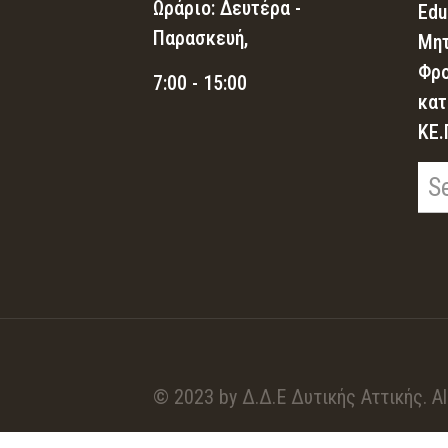
Ωράριο: Δευτέρα -
Edu
Παρασκευή,
Μητ
Φρο
7:00 - 15:00
κατ
ΚΕ.
© 2023 by Δ.Δ.Ε Δυτικής Αττικής