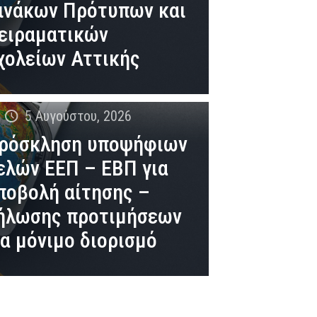
ινάκων Πρότυπων και
ειραματικών
χολείων Αττικής
n
5 Αυγούστου, 2026
ρόσκληση υποψήφιων
ελών ΕΕΠ – ΕΒΠ για
ποβολή αίτησης –
ήλωσης προτιμήσεων
ια μόνιμο διορισμό