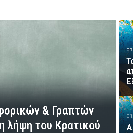
o
Τ
α
Ε
φορικών & Γραπτών
o
η λήψη του Κρατικού
Α