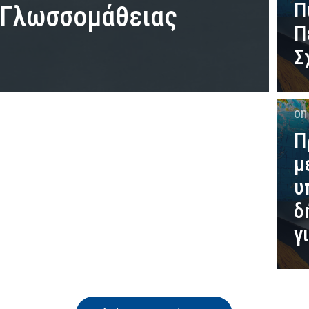
Π
 Γλωσσομάθειας
Π
Σ
o
Π
μ
υ
δ
γ