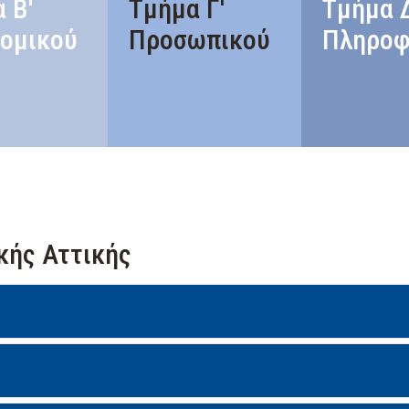
 Β'
Τμήμα Γ'
Τμήμα 
ομικού
Προσωπικού
Πληροφ
κής Αττικής