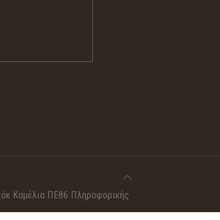
όκ Καμέλια ΠΕ86 Πληροφορικής