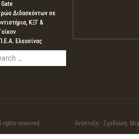
 Gate
ρώο Διδασκόντων σε
ντιστήρια, ΚΞΓ &
΄οίκον
Π.Ε.Α. Ελευσίνας
. All rights reserved. Ανάπτυξη - Σχεδίαση: Μιχ