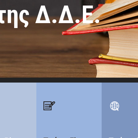
της Δ.Δ.Ε.