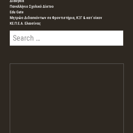
Διαύγεια
Πανελλήνιο Σχολικό Δίκτυο
Edu Gate
Μητρώο Διδασκόντων σε Φροντιστήρια, ΚΞΓ & κατ΄οίκον
ΚΕ.Π.Ε.Α. Ελευσίνας